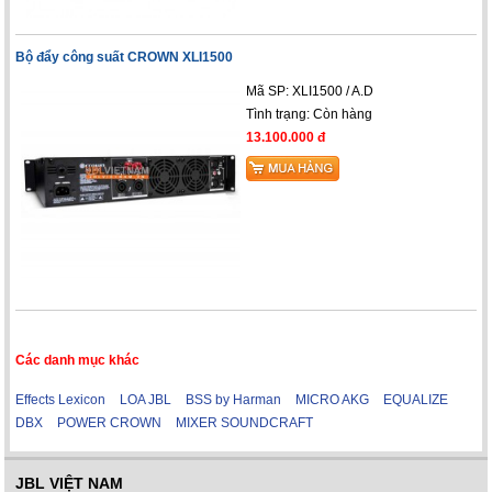
Bộ đẩy công suất CROWN XLI1500
Mã SP: XLI1500 / A.D
Tình trạng:
Còn hàng
13.100.000 đ
Các danh mục khác
Effects Lexicon
LOA JBL
BSS by Harman
MICRO AKG
EQUALIZE
DBX
POWER CROWN
MIXER SOUNDCRAFT
JBL VIỆT NAM