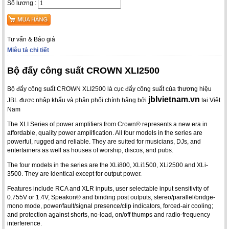
Số lương :
Tư vấn & Báo giá
Miêu tả chi tiết
Bộ đẩy công suất CROWN XLI2500
Bộ đẩy công suất CROWN XLI2500 là cục đẩy công suất của thương hiệu
jblvietnam.vn
JBL được nhập khẩu và phân phối chính hãng bởi
tại Việt
Nam
The XLI Series of power amplifiers from Crown® represents a new era in
affordable, quality power amplification. All four models in the series are
powerful, rugged and reliable. They are suited for musicians, DJs, and
entertainers as well as houses of worship, discos, and pubs.
The four models in the series are the XLi800, XLi1500, XLi2500 and XLi-
3500. They are identical except for output power.
Features include RCA and XLR inputs, user selectable input sensitivity of
0.755V or 1.4V, Speakon® and binding post outputs, stereo/parallel/bridge-
mono mode, power/fault/signal presence/clip indicators, forced-air cooling;
and protection against shorts, no-load, on/off thumps and radio-frequency
interference.