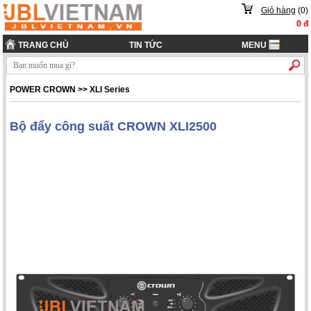
Giỏ hàng
(
0
)
0
đ
TRANG CHỦ
TIN TỨC
MENU
POWER CROWN
>>
XLI Series
Bộ đẩy công suất CROWN XLI2500