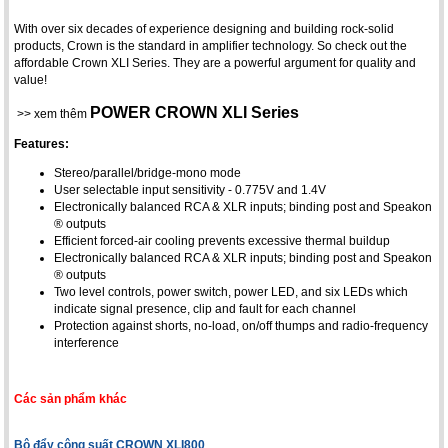
With over six decades of experience designing and building rock-solid
products, Crown is the standard in amplifier technology. So check out the
affordable Crown XLI Series. They are a powerful argument for quality and
value!
POWER CROWN XLI Series
>> xem thêm
Features:
Stereo/parallel/bridge-mono mode
User selectable input sensitivity - 0.775V and 1.4V
Electronically balanced RCA & XLR inputs; binding post and Speakon
® outputs
Efficient forced-air cooling prevents excessive thermal buildup
Electronically balanced RCA & XLR inputs; binding post and Speakon
® outputs
Two level controls, power switch, power LED, and six LEDs which
indicate signal presence, clip and fault for each channel
Protection against shorts, no-load, on/off thumps and radio-frequency
interference
Các sản phẩm khác
Bộ đẩy công suất CROWN XLI800