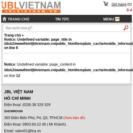
Giỏ hàng
(
0
)
0
đ
TRANG CHỦ
TIN TỨC
MENU
Trang chủ »
Notice
: Undefined variable: page_title in
/disk2/www/html/jblvietnam.vn/public_html/template_cache/mobile_infor
on line
6
Notice
: Undefined variable: page_content in
/disk2/www/html/jblvietnam.vn/public_html/template_cache/mobile_infor
on line
12
JBL VIỆT NAM
HỒ CHÍ MINH
Điện thoại :(028) 38 329 329
SHOWROOM
365 Điện Biên Phủ, P4, Q3, TP.HCM
(Xem bản đồ)
Điện thoại :0903.60.22.46 ( Mr Khánh)
Email: sales01@tca.vn