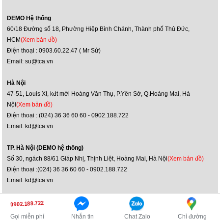
DEMO Hệ thống
60/18 Đường số 18, Phường Hiệp Bình Chánh, Thành phố Thủ Đức,
HCM
(Xem bản đồ)
Điện thoại : 0903.60.22.47 ( Mr Sử)
Email: su@tca.vn
Hà Nội
47-51, Louis XI, kđt mới Hoàng Văn Thụ, P.Yên Sở, Q.Hoàng Mai, Hà
Nội
(Xem bản đồ)
Điện thoại : (024) 36 36 60 60 - 0902.188.722
Email: kd@tca.vn
TP. Hà Nội (DEMO hệ thống)
Số 30, ngách 88/61 Giáp Nhị, Thịnh Liệt, Hoàng Mai, Hà Nội
(Xem bản đồ)
Điện thoại :(024) 36 36 60 60 - 0902.188.722
Email: kd@tca.vn
Bản quyền ©2014 JBL Việt Nam
0902.188.722
Truy cập phiên bản máy tính
Gọi miễn phí
Nhắn tin
Chat Zalo
Chỉ đường