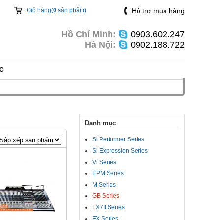
Giỏ hàng(
0
sản phẩm)
Hỗ trợ mua hàng
Hồ Chí Minh:
0903.602.247
Hà Nội:
0902.188.722
ỨC
Danh mục
Si Performer Series
Si Expression Series
Vi Series
EPM Series
M Series
GB Series
LX7II Series
FX Series