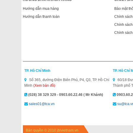
Hướng dẫn mua hàng
Bảo mật thô
Hướng dẫn thanh toán
Chính sách
Chính sách 
Chính sách
TP. Hồ Chí Minh
TP. Hồ Chí 
Số 365, đường Điện Biên Phủ, P4, Q3, TP. Hồ Chí
60/18 Đườ
Minh
(Xem bản đồ)
Thành phố 
(028) 38 329 329 - 0903.60.22.46 ( Mr Khánh)
0903.60.2
sales01@tca.vn
su@tca.v
Bản quyền © 2010 jblvietnam.vn