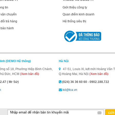
ng tin
Giới thiệu công ty
 vận chuyển
Quan điểm kinh doanh
đổi trả hàng
Hệ thống siêu thị
 bảo hành
Minh (DEMO Hệ thống)
Hà Nội
ng số 18, Phường Hiệp Bình Chánh,
47-51, Louis XI, kđt mới Hoàng Văn T
Thủ Đức, HCM
(Xem bản đồ)
Q.Hoàng Mai, Hà Nội
(Xem bản đồ)
2.47 ( Mr Sử)
(024) 36 36 60 60 - 0902.188.722
n
kd@tca.vn