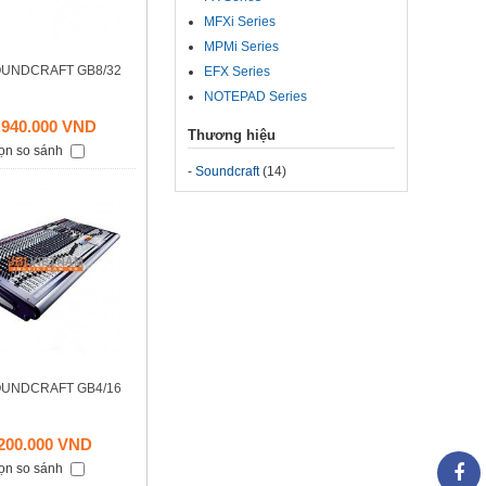
MFXi Series
MPMi Series
OUNDCRAFT GB8/32
EFX Series
NOTEPAD Series
.940.000 VND
Thương hiệu
ọn so sánh
-
Soundcraft
(14)
OUNDCRAFT GB4/16
.200.000 VND
ọn so sánh