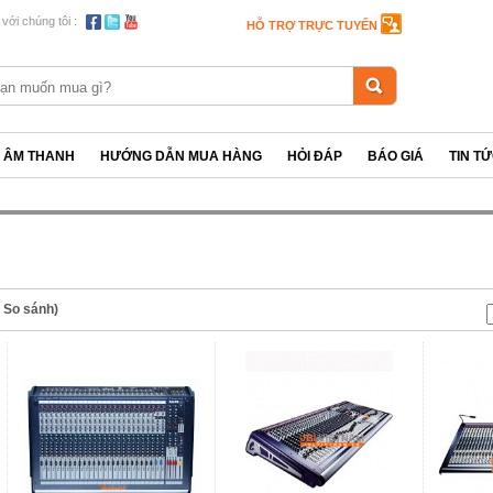
 với chúng tôi :
HỖ TRỢ TRỰC TUYẾN
P ÂM THANH
HƯỚNG DẪN MUA HÀNG
HỎI ĐÁP
BÁO GIÁ
TIN T
n So sánh)