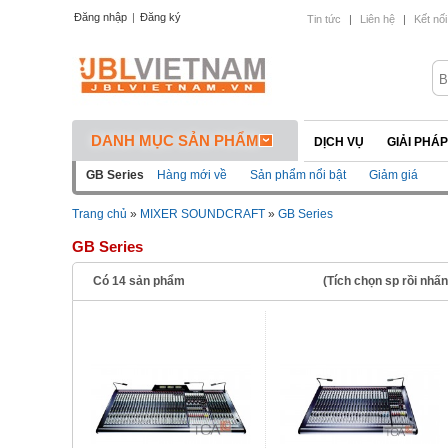
Đăng nhập
|
Đăng ký
Tin tức
|
Liên hệ
|
Kết nối
DANH MỤC SẢN PHẨM
DỊCH VỤ
GIẢI PHÁ
GB Series
Hàng mới về
Sản phẩm nổi bật
Giảm giá
Trang chủ
»
MIXER SOUNDCRAFT
»
GB Series
GB Series
Có
14
sản phẩm
(Tích chọn sp rồi nhấ