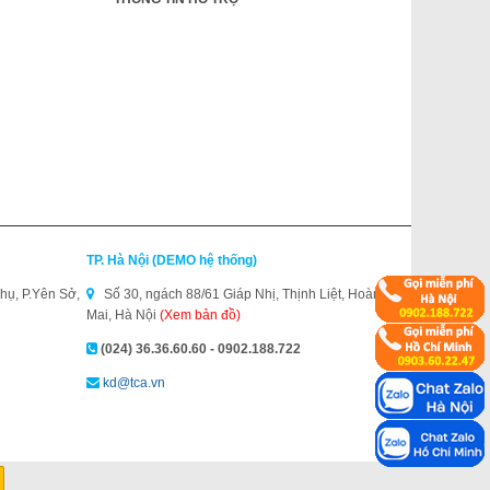
TP. Hà Nội (DEMO hệ thống)
hụ, P.Yên Sở,
Số 30, ngách 88/61 Giáp Nhị, Thịnh Liệt, Hoàng
Mai, Hà Nội
(Xem bản đồ)
(024) 36.36.60.60 - 0902.188.722
kd@tca.vn