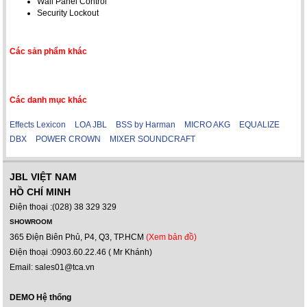
Wall Panel Control
Security Lockout
Các sản phẩm khác
Các danh mục khác
Effects Lexicon
LOA JBL
BSS by Harman
MICRO AKG
EQUALIZE
DBX
POWER CROWN
MIXER SOUNDCRAFT
JBL VIỆT NAM
HỒ CHÍ MINH
Điện thoại :(028) 38 329 329
SHOWROOM
365 Điện Biên Phủ, P4, Q3, TP.HCM
(Xem bản đồ)
Điện thoại :0903.60.22.46 ( Mr Khánh)
Email: sales01@tca.vn
DEMO Hệ thống