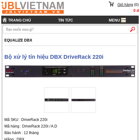
Giỏ hàng
(
0
)
0
đ
TRANG CHỦ
TIN TỨC
MENU
EQUALIZE DBX
Bộ xử lý tín hiệu DBX DriveRack 220i
Mã SKU : DriveRack 220i
Mã hàng : DriveRack 220i / A.D
Bảo hành : 12 tháng
Hãng : DBX