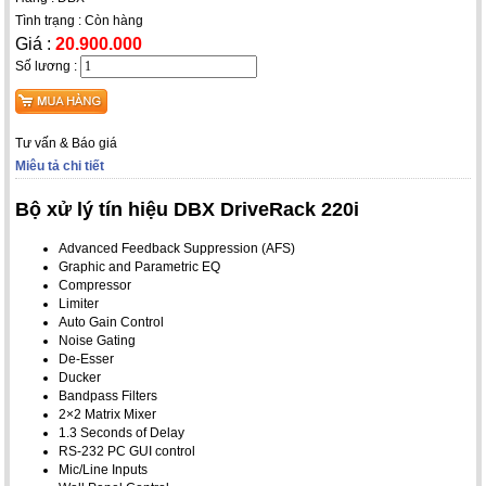
Tình trạng : Còn hàng
Giá :
20.900.000
Số lương :
Tư vấn & Báo giá
Miêu tả chi tiết
Bộ xử lý tín hiệu DBX DriveRack 220i
Advanced Feedback Suppression (AFS)
Graphic and Parametric EQ
Compressor
Limiter
Auto Gain Control
Noise Gating
De-Esser
Ducker
Bandpass Filters
2×2 Matrix Mixer
1.3 Seconds of Delay
RS-232 PC GUI control
Mic/Line Inputs