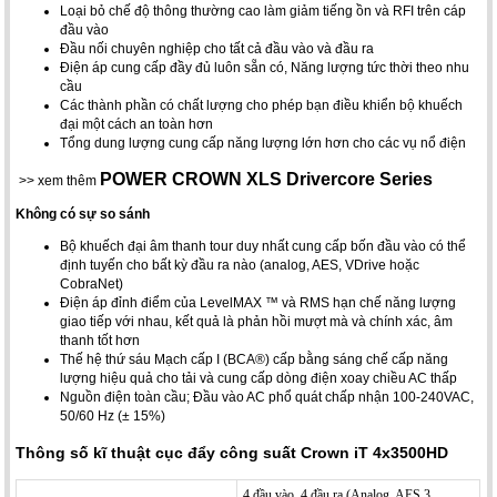
Loại bỏ chế độ thông thường cao làm giảm tiếng ồn và RFI trên cáp
đầu vào
Đầu nối chuyên nghiệp cho tất cả đầu vào và đầu ra
Điện áp cung cấp đầy đủ luôn sẵn có, Năng lượng tức thời theo nhu
cầu
Các thành phần có chất lượng cho phép bạn điều khiển bộ khuếch
đại một cách an toàn hơn
Tổng dung lượng cung cấp năng lượng lớn hơn cho các vụ nổ điện
POWER CROWN XLS Drivercore Series
>> xem thêm
Không có sự so sánh
Bộ khuếch đại âm thanh tour duy nhất cung cấp bốn đầu vào có thể
định tuyến cho bất kỳ đầu ra nào (analog, AES, VDrive hoặc
CobraNet)
Điện áp đỉnh điểm của LevelMAX ™ và RMS hạn chế năng lượng
giao tiếp với nhau, kết quả là phản hồi mượt mà và chính xác, âm
thanh tốt hơn
Thế hệ thứ sáu Mạch cấp I (BCA®) cấp bằng sáng chế cấp năng
lượng hiệu quả cho tải và cung cấp dòng điện xoay chiều AC thấp
Nguồn điện toàn cầu; Đầu vào AC phổ quát chấp nhận 100-240VAC,
50/60 Hz (± 15%)
Thông số kĩ thuật cục đẩy công suất Crown iT 4x3500HD
4 đầu vào, 4 đầu ra (Analog, AES 3,