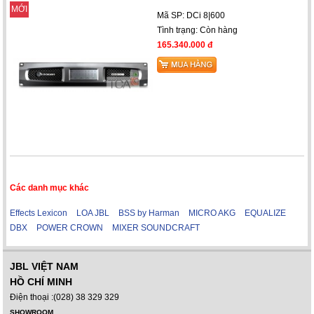
MỚI
Mã SP: DCi 8|600
Tình trạng:
Còn hàng
165.340.000 đ
Các danh mục khác
Effects Lexicon
LOA JBL
BSS by Harman
MICRO AKG
EQUALIZE
DBX
POWER CROWN
MIXER SOUNDCRAFT
JBL VIỆT NAM
HỒ CHÍ MINH
Điện thoại :(028) 38 329 329
SHOWROOM