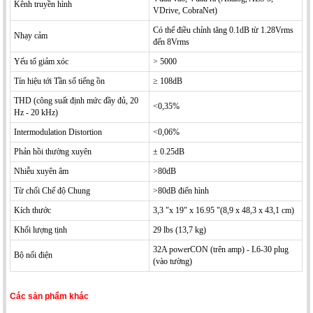
Kênh truyền hình
VDrive, CobraNet)
Có thể điều chỉnh tăng 0.1dB từ 1.28Vrms
Nhạy cảm
đến 8Vrms
Yếu tố giảm xóc
> 5000
Tín hiệu tới Tần số tiếng ồn
≥ 108dB
THD (công suất định mức đầy đủ, 20
<0,35%
Hz - 20 kHz)
Intermodulation Distortion
<0,06%
Phản hồi thường xuyên
± 0.25dB
Nhiễu xuyên âm
>80dB
Từ chối Chế độ Chung
>80dB điển hình
Kích thước
3,3 "x 19" x 16.95 "(8,9 x 48,3 x 43,1 cm)
Khối lượng tịnh
29 lbs (13,7 kg)
32A powerCON (trên amp) - L6-30 plug
Bộ nối điện
(vào tường)
Các sản phẩm khác