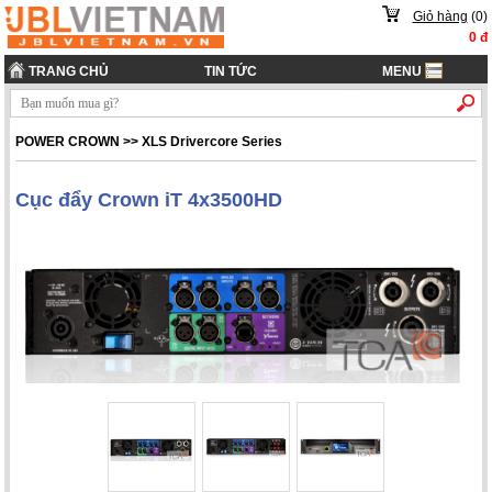
Giỏ hàng
(
0
)
0
đ
TRANG CHỦ
TIN TỨC
MENU
POWER CROWN
>>
XLS Drivercore Series
Cục đẩy Crown iT 4x3500HD