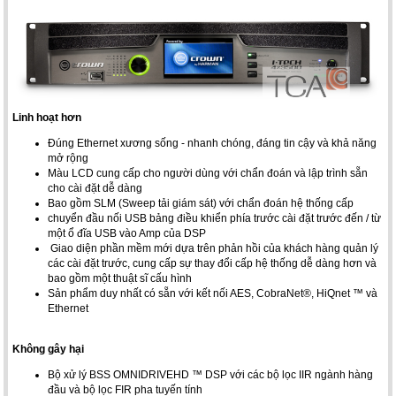
Linh hoạt hơn
Đúng Ethernet xương sống - nhanh chóng, đáng tin cậy và khả năng
mở rộng
Màu LCD cung cấp cho người dùng với chẩn đoán và lập trình sẵn
cho cài đặt dễ dàng
Bao gồm SLM (Sweep tải giám sát) với chẩn đoán hệ thống cấp
chuyển đầu nối USB bảng điều khiển phía trước cài đặt trước đến / từ
một ổ đĩa USB vào Amp của DSP
Giao diện phần mềm mới dựa trên phản hồi của khách hàng quản lý
các cài đặt trước, cung cấp sự thay đổi cấp hệ thống dễ dàng hơn và
bao gồm một thuật sĩ cấu hình
Sản phẩm duy nhất có sẵn với kết nối AES, CobraNet®, HiQnet ™ và
Ethernet
Không gây hại
Bộ xử lý BSS OMNIDRIVEHD ™ DSP với các bộ lọc IIR ngành hàng
đầu và bộ lọc FIR pha tuyến tính