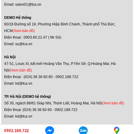
Email: sales01@tca.vn
DEMO Hệ thống
60/18 Đường số 18, Phường Hiệp Bình Chánh, Thành phố Thủ Đức,
HCM
(Xem bản đồ)
Điện thoại : 0903.60.22.47 ( Mr Sử)
Email: su@tca.vn
Hà Nội
47-51, Louis XI, kđt mới Hoàng Văn Thụ, P.Yên Sở, Q.Hoàng Mai, Hà
Nội
(Xem bản đồ)
Điện thoại : (024) 36 36 60 60 - 0902.188.722
Email: kd@tca.vn
TP. Hà Nội (DEMO hệ thống)
Số 30, ngách 88/61 Giáp Nhị, Thịnh Liệt, Hoàng Mai, Hà Nội
(Xem bản đồ)
Điện thoại :(024) 36 36 60 60 - 0902.188.722
Email: kd@tca.vn
Bản quyền ©2014 JBL Việt Nam
0902.188.722