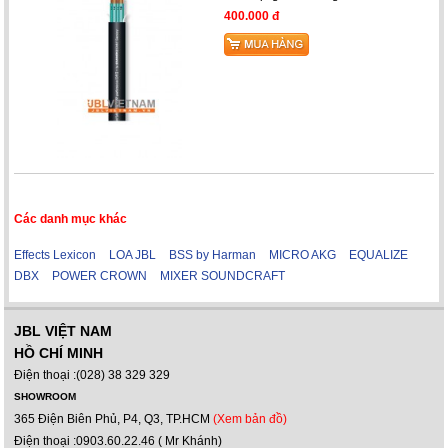
400.000 đ
Các danh mục khác
Effects Lexicon
LOA JBL
BSS by Harman
MICRO AKG
EQUALIZE
DBX
POWER CROWN
MIXER SOUNDCRAFT
JBL VIỆT NAM
HỒ CHÍ MINH
Điện thoại :(028) 38 329 329
SHOWROOM
365 Điện Biên Phủ, P4, Q3, TP.HCM
(Xem bản đồ)
Điện thoại :0903.60.22.46 ( Mr Khánh)