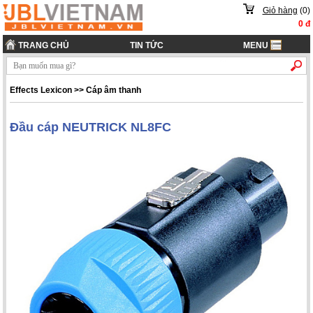
Giỏ hàng
(
0
)
0
đ
TRANG CHỦ
TIN TỨC
MENU
Effects Lexicon
>>
Cáp âm thanh
Đầu cáp NEUTRICK NL8FC