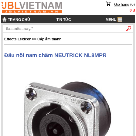
Giỏ hàng
(
0
)
0
đ
TRANG CHỦ
TIN TỨC
MENU
Effects Lexicon
>>
Cáp âm thanh
Đầu nối nam châm NEUTRICK NL8MPR