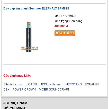
Dây cáp âm thanh Sommer ELEPHALT SPM825
Mã SP: SPM825
Tình trạng:
Còn hàng
400.000 đ
Các danh mục khác
Effects Lexicon
LOA JBL
BSS by Harman
MICRO AKG
EQUALIZE
DBX
POWER CROWN
MIXER SOUNDCRAFT
JBL VIỆT NAM
HỒ CHÍ MINH