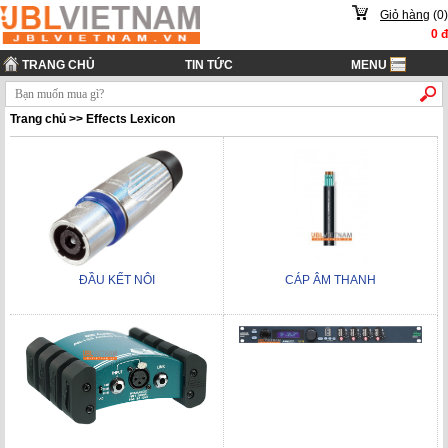
Giỏ hàng
(
0
)
0
đ
TRANG CHỦ
TIN TỨC
MENU
Trang chủ
>>
Effects Lexicon
ĐẦU KẾT NÔI
CÁP ÂM THANH