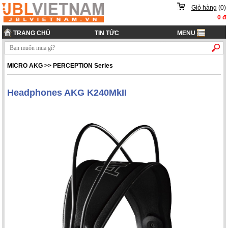
Giỏ hàng
(
0
)
0
đ
TRANG CHỦ
TIN TỨC
MENU
MICRO AKG
>>
PERCEPTION Series
Headphones AKG K240MkII