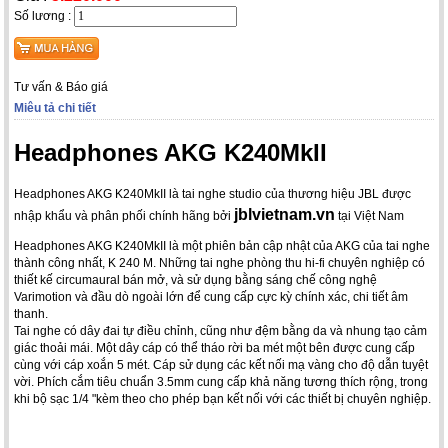
Số lương :
Tư vấn & Báo giá
Miêu tả chi tiết
Headphones AKG K240MkII
Headphones AKG K240MkII là tai nghe studio của thương hiệu JBL được
jblvietnam.vn
nhập khẩu và phân phối chính hãng bởi
tại Việt Nam
Headphones AKG K240MkII là một phiên bản cập nhật của AKG của tai nghe
thành công nhất, K 240 M. Những tai nghe phòng thu hi-fi chuyên nghiệp có
thiết kế circumaural bán mở, và sử dụng bằng sáng chế công nghệ
Varimotion và đầu dò ngoài lớn để cung cấp cực kỳ chính xác, chi tiết âm
thanh.
Tai nghe có dây đai tự điều chỉnh, cũng như đệm bằng da và nhung tạo cảm
giác thoải mái. Một dây cáp có thể tháo rời ba mét một bên được cung cấp
cùng với cáp xoắn 5 mét. Cáp sử dụng các kết nối mạ vàng cho độ dẫn tuyệt
vời. Phích cắm tiêu chuẩn 3.5mm cung cấp khả năng tương thích rộng, trong
khi bộ sạc 1/4 "kèm theo cho phép bạn kết nối với các thiết bị chuyên nghiệp.