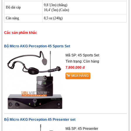
9,8 '(3m) (thẳng)
Độ dài cáp
16,4' (5m) (Cuộn)
Cân nặng
8,5 oz (240g)
Các sản phẩm khác
Bộ Micro AKG Perception 45 Sports Set
Mã SP: 45 Sports Set
Tình trạng:
Còn hàng
7.800.000 đ
Bộ Micro AKG Perception 45 Presenter set
Mã SP: 45 Presenter