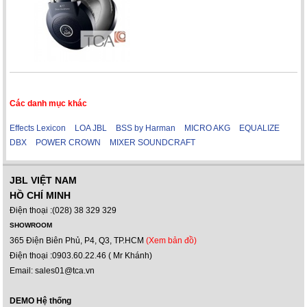
Các danh mục khác
Effects Lexicon
LOA JBL
BSS by Harman
MICRO AKG
EQUALIZE
DBX
POWER CROWN
MIXER SOUNDCRAFT
JBL VIỆT NAM
HỒ CHÍ MINH
Điện thoại :(028) 38 329 329
SHOWROOM
365 Điện Biên Phủ, P4, Q3, TP.HCM
(Xem bản đồ)
Điện thoại :0903.60.22.46 ( Mr Khánh)
Email: sales01@tca.vn
DEMO Hệ thống