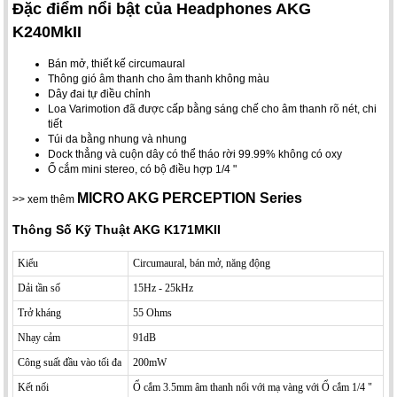
Đặc điểm nổi bật của Headphones AKG
K240MkII
Bán mở, thiết kế circumaural
Thông gió âm thanh cho âm thanh không màu
Dây đai tự điều chỉnh
Loa Varimotion đã được cấp bằng sáng chế cho âm thanh rõ nét, chi
tiết
Túi da bằng nhung và nhung
Dock thẳng và cuộn dây có thể tháo rời 99.99% không có oxy
Ổ cắm mini stereo, có bộ điều hợp 1/4 "
MICRO AKG PERCEPTION Series
>> xem thêm
Thông Số Kỹ Thuật AKG K171MKII
Kiểu
Circumaural, bán mở, năng động
Dải tần số
15Hz - 25kHz
Trở kháng
55 Ohms
Nhạy cảm
91dB
Công suất đầu vào tối đa
200mW
Kết nối
Ổ cắm 3.5mm âm thanh nổi với mạ vàng với Ổ cắm 1/4 "