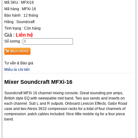
Mã SKU : MFXi16
Mã hàng : MFXi-16
Bảo hành : 12 tháng
Hãng : Soundcraft
Tình trạng : Còn hàng
Giá :
Liên hệ
Số lương :
Tư vấn & Báo giá
Miêu tả chi tiết
Mixer Soundcraft MFXi-16
Soundcraft MFXi 16 channel mixing console. Great sounding pre amps,
British style EQ with sweepable mid band. Two aux sends and inserts on
each channel. Sub L and R outputs. Onboard Lexicon Effects. Gator Road
case and two Alesis 3632 compressor racks for a total of four channels of
compression. patch cables included. Nice little mobile rig for a four piece
band.