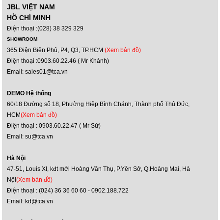
JBL VIỆT NAM
HỒ CHÍ MINH
Điện thoại :(028) 38 329 329
SHOWROOM
365 Điện Biên Phủ, P4, Q3, TP.HCM
(Xem bản đồ)
Điện thoại :0903.60.22.46 ( Mr Khánh)
Email: sales01@tca.vn
DEMO Hệ thống
60/18 Đường số 18, Phường Hiệp Bình Chánh, Thành phố Thủ Đức,
HCM
(Xem bản đồ)
Điện thoại : 0903.60.22.47 ( Mr Sử)
Email: su@tca.vn
Hà Nội
47-51, Louis XI, kđt mới Hoàng Văn Thụ, P.Yên Sở, Q.Hoàng Mai, Hà
Nội
(Xem bản đồ)
Điện thoại : (024) 36 36 60 60 - 0902.188.722
Email: kd@tca.vn