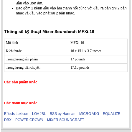
đầu vào đơn âm.
Bao gồm 2 kênh đầu vào âm thanh nổi cùng với đầu ra bản ghi 2 bản
nhạc và đầu vào phát lại 2 bản nhạc.
Thông số kỹ thuật Mixer Soundcraft MFXi-16
Mô hình
MFXi-16
Kích thước
16 x 15.1 x 3.7 inches
Trọng lượng sản phẩm
17 pounds
Trọng lượng vận chuyển
17,15 pounds
Các sản phẩm khác
Các danh mục khác
Effects Lexicon
LOA JBL
BSS by Harman
MICRO AKG
EQUALIZE
DBX
POWER CROWN
MIXER SOUNDCRAFT