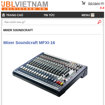
Giỏ hàng
(
0
)
0
đ
TRANG CHỦ
TIN TỨC
MENU
MIXER SOUNDCRAFT
Mixer Soundcraft MFXi-16