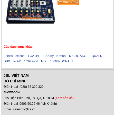
Các danh mục khác
Effects Lexicon
LOA JBL
BSS by Harman
MICRO AKG
EQUALIZE
DBX
POWER CROWN
MIXER SOUNDCRAFT
JBL VIỆT NAM
HỒ CHÍ MINH
Điện thoại :(028) 38 329 329
SHOWROOM
365 Điện Biên Phủ, P4, Q3, TP.HCM
(Xem bản đồ)
Điện thoại :0903.60.22.46 ( Mr Khánh)
Email: sales01@tca.vn