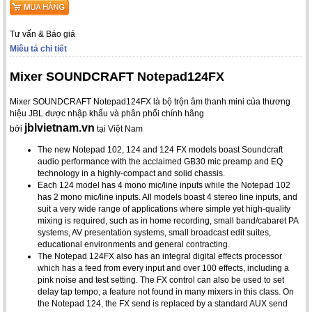
Tư vấn & Báo giá
Miêu tả chi tiết
Mixer SOUNDCRAFT Notepad124FX
Mixer SOUNDCRAFT Notepad124FX là bộ trộn âm thanh mini của thương
hiệu JBL được nhập khẩu và phân phối chính hãng
jblvietnam.vn
bởi
tại Việt Nam
The new Notepad 102, 124 and 124 FX models boast Soundcraft
audio performance with the acclaimed GB30 mic preamp and EQ
technology in a highly-compact and solid chassis.
Each 124 model has 4 mono mic/line inputs while the Notepad 102
has 2 mono mic/line inputs. All models boast 4 stereo line inputs, and
suit a very wide range of applications where simple yet high-quality
mixing is required, such as in home recording, small band/cabaret PA
systems, AV presentation systems, small broadcast edit suites,
educational environments and general contracting.
The Notepad 124FX also has an integral digital effects processor
which has a feed from every input and over 100 effects, including a
pink noise and test setting. The FX control can also be used to set
delay tap tempo, a feature not found in many mixers in this class. On
the Notepad 124, the FX send is replaced by a standard AUX send