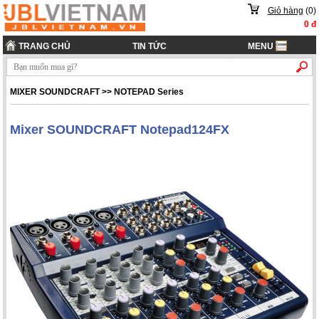
Giỏ hàng
(
0
)
0
đ
TRANG CHỦ
TIN TỨC
MENU
MIXER SOUNDCRAFT
>>
NOTEPAD Series
Mixer SOUNDCRAFT Notepad124FX