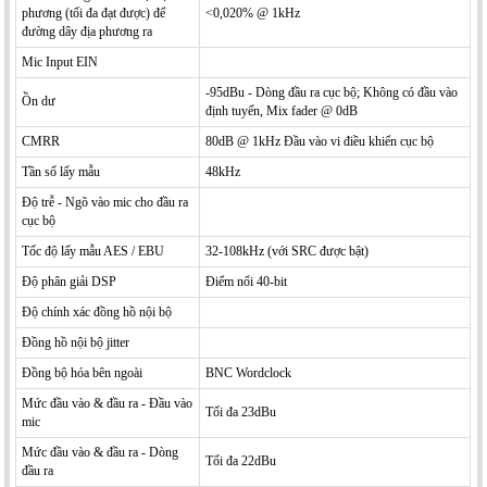
phương (tối đa đạt được) để
<0,020% @ 1kHz
đường dây địa phương ra
Mic Input EIN
-95dBu - Dòng đầu ra cục bộ; Không có đầu vào
Ồn dư
định tuyến, Mix fader @ 0dB
CMRR
80dB @ 1kHz Đầu vào vi điều khiển cục bộ
Tần số lấy mẫu
48kHz
Độ trễ - Ngõ vào mic cho đầu ra
cục bộ
Tốc độ lấy mẫu AES / EBU
32-108kHz (với SRC được bật)
Độ phân giải DSP
Điểm nổi 40-bit
Độ chính xác đồng hồ nội bộ
Đồng hồ nội bộ jitter
Đồng bộ hóa bên ngoài
BNC Wordclock
Mức đầu vào & đầu ra - Đầu vào
Tối đa 23dBu
mic
Mức đầu vào & đầu ra - Dòng
Tối đa 22dBu
đầu ra