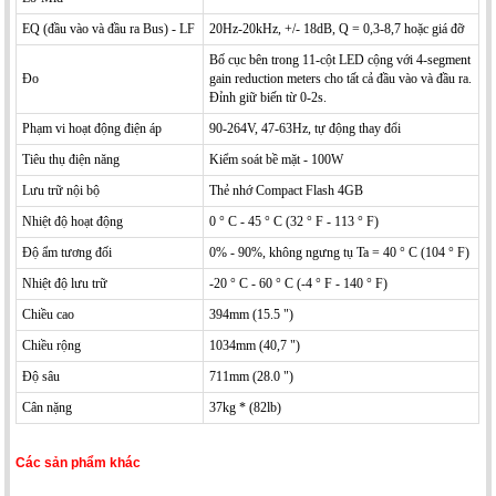
EQ (đầu vào và đầu ra Bus) - LF
20Hz-20kHz, +/- 18dB, Q = 0,3-8,7 hoặc giá đỡ
Bố cục bên trong 11-cột LED cộng với 4-segment
Đo
gain reduction meters cho tất cả đầu vào và đầu ra.
Đỉnh giữ biến từ 0-2s.
Phạm vi hoạt động điện áp
90-264V, 47-63Hz, tự động thay đổi
Tiêu thụ điện năng
Kiểm soát bề mặt - 100W
Lưu trữ nội bộ
Thẻ nhớ Compact Flash 4GB
Nhiệt độ hoạt động
0 ° C - 45 ° C (32 ° F - 113 ° F)
Độ ẩm tương đối
0% - 90%, không ngưng tụ Ta = 40 ° C (104 ° F)
Nhiệt độ lưu trữ
-20 ° C - 60 ° C (-4 ° F - 140 ° F)
Chiều cao
394mm (15.5 ")
Chiều rộng
1034mm (40,7 ")
Độ sâu
711mm (28.0 ")
Cân nặng
37kg * (82lb)
Các sản phẩm khác