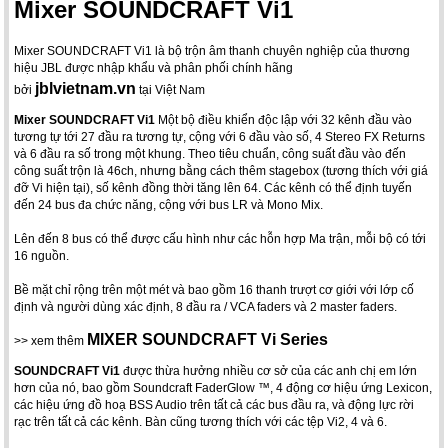
Mixer SOUNDCRAFT Vi1
Mixer SOUNDCRAFT Vi1 là bộ trộn âm thanh chuyên nghiệp của thương
hiệu JBL được nhập khẩu và phân phối chính hãng
jblvietnam.vn
bởi
tại Việt Nam
Mixer SOUNDCRAFT Vi1
Một bộ điều khiển độc lập với 32 kênh đầu vào
tương tự tới 27 đầu ra tương tự, cộng với 6 đầu vào số, 4 Stereo FX Returns
và 6 đầu ra số trong một khung. Theo tiêu chuẩn, công suất đầu vào đến
công suất trộn là 46ch, nhưng bằng cách thêm stagebox (tương thích với giá
đỡ Vi hiện tại), số kênh đồng thời tăng lên 64. Các kênh có thể định tuyến
đến 24 bus đa chức năng, cộng với bus LR và Mono Mix.
Lên đến 8 bus có thể được cấu hình như các hỗn hợp Ma trận, mỗi bộ có tới
16 nguồn.
Bề mặt chỉ rộng trên một mét và bao gồm 16 thanh trượt cơ giới với lớp cố
định và người dùng xác định, 8 đầu ra / VCA faders và 2 master faders.
MIXER SOUNDCRAFT Vi Series
>> xem thêm
SOUNDCRAFT Vi1
được thừa hưởng nhiều cơ sở của các anh chị em lớn
hơn của nó, bao gồm Soundcraft FaderGlow ™, 4 động cơ hiệu ứng Lexicon,
các hiệu ứng đồ hoạ BSS Audio trên tất cả các bus đầu ra, và động lực rời
rạc trên tất cả các kênh. Bàn cũng tương thích với các tệp Vi2, 4 và 6.