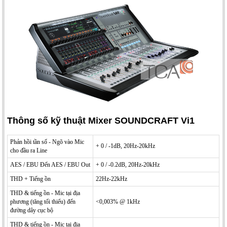
Thông số kỹ thuật Mixer SOUNDCRAFT Vi1
Phản hồi tần số - Ngõ vào Mic
+ 0 / -1dB, 20Hz-20kHz
cho đầu ra Line
AES / EBU Đến AES / EBU Out
+ 0 / -0.2dB, 20Hz-20kHz
THD + Tiếng ồn
22Hz-22kHz
THD & tiếng ồn - Mic tại địa
phương (tăng tối thiểu) đến
<0,003% @ 1kHz
đường dây cục bộ
THD & tiếng ồn - Mic tại địa