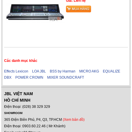
Giá: Liên hệ
Các danh mục khác
Effects Lexicon
LOA JBL
BSS by Harman
MICRO AKG
EQUALIZE
DBX
POWER CROWN
MIXER SOUNDCRAFT
JBL VIỆT NAM
HỒ CHÍ MINH
Điện thoại :(028) 38 329 329
SHOWROOM
365 Điện Biên Phủ, P4, Q3, TP.HCM
(Xem bản đồ)
Điện thoại :0903.60.22.46 ( Mr Khánh)