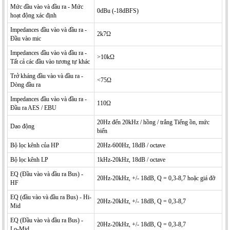
Mức đầu vào và đầu ra - Mức
0dBu (-18dBFS)
hoạt động xác định
Impedances đầu vào và đầu ra -
2k7Ω
Đầu vào mic
Impedances đầu vào và đầu ra -
>10kΩ
Tất cả các đầu vào tương tự khác
Trở kháng đầu vào và đầu ra -
<75Ω
Dòng đầu ra
Impedances đầu vào và đầu ra -
110Ω
Đầu ra AES / EBU
20Hz đến 20kHz / hồng / trắng Tiếng ồn, mức
Dao động
biến
Bộ lọc kênh của HP
20Hz-600Hz, 18dB / octave
Bộ lọc kênh LP
1kHz-20kHz, 18dB / octave
EQ (Đầu vào và đầu ra Bus) -
20Hz-20kHz, +/- 18dB, Q = 0,3-8,7 hoặc giá đỡ
HF
EQ (đầu vào và đầu ra Bus) - Hi-
20Hz-20kHz, +/- 18dB, Q = 0,3-8,7
Mid
EQ (Đầu vào và đầu ra Bus) -
20Hz-20kHz, +/- 18dB, Q = 0,3-8,7
Lo-Mid