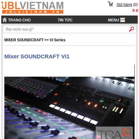
Giỏ hàng
(
0
)
0
đ
TRANG CHỦ
TIN TỨC
MENU
MIXER SOUNDCRAFT
>>
Vi Series
Mixer SOUNDCRAFT Vi1