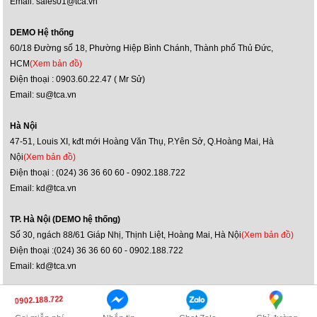
Email: sales01@tca.vn
DEMO Hệ thống
60/18 Đường số 18, Phường Hiệp Bình Chánh, Thành phố Thủ Đức,
HCM
(Xem bản đồ)
Điện thoại : 0903.60.22.47 ( Mr Sử)
Email: su@tca.vn
Hà Nội
47-51, Louis XI, kđt mới Hoàng Văn Thụ, P.Yên Sở, Q.Hoàng Mai, Hà
Nội
(Xem bản đồ)
Điện thoại : (024) 36 36 60 60 - 0902.188.722
Email: kd@tca.vn
TP. Hà Nội (DEMO hệ thống)
Số 30, ngách 88/61 Giáp Nhị, Thịnh Liệt, Hoàng Mai, Hà Nội
(Xem bản đồ)
Điện thoại :(024) 36 36 60 60 - 0902.188.722
Email: kd@tca.vn
Bản quyền ©2014 JBL Việt Nam
0902.188.722
Truy cập phiên bản máy tính