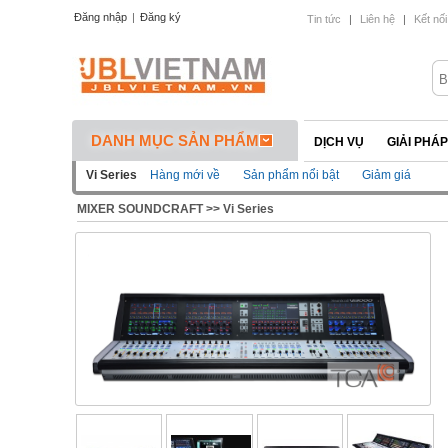
Đăng nhập
|
Đăng ký
Tin tức
|
Liên hệ
|
Kết nối
DANH MỤC SẢN PHẨM
DỊCH VỤ
GIẢI PHÁ
Vi Series
Hàng mới về
Sản phẩm nổi bật
Giảm giá
MIXER SOUNDCRAFT
>>
Vi Series