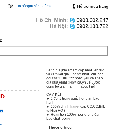
Giỏ hàng(
0
sản phẩm)
Hỗ trợ mua hàng
Hồ Chí Minh:
0903.602.247
Hà Nội:
0902.188.722
ỨC
Bảng giá jblvietnam cập nhật liên tục
và cam kết giá luôn tốt nhất. Vui lòng
gọi
0902.188.722
hoặc yêu cầu báo
giá qua email:
kd@tca.vn
để được
công bố giá nhanh nhất có thể!
CAM KẾT
ND
► 1 đổi 1 trong suất thời gian bảo
hành
► 100% chính hãng( cấp CO,CQ,Bill,
tờ khai HQ )
► Hoàn tiền 100% nếu không đảm
g
bảo chất lượng
oán
Thương hiệu