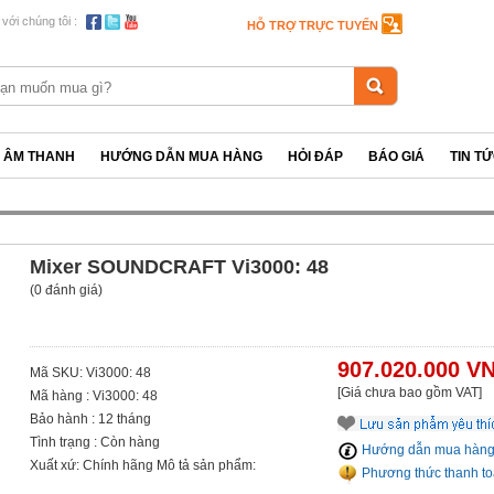
 với chúng tôi :
HỖ TRỢ TRỰC TUYẾN
P ÂM THANH
HƯỚNG DẪN MUA HÀNG
HỎI ĐÁP
BÁO GIÁ
TIN T
Mixer SOUNDCRAFT Vi3000: 48
(0 đánh giá)
907.020.000 V
Mã SKU: Vi3000: 48
[Giá chưa bao gồm VAT]
Mã hàng : Vi3000: 48
Bảo hành : 12 tháng
Tình trạng : Còn hàng
Hướng dẫn mua hàn
Xuất xứ: Chính hãng Mô tả sản phẩm:
Phương thức thanh t