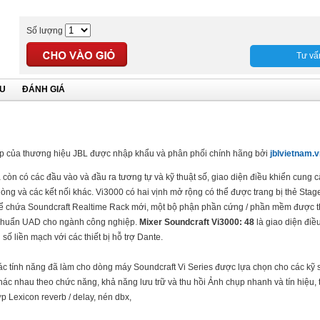
Số lượng
Tư vấ
ỆU
ĐÁNH GIÁ
p của thương hiệu JBL được nhập khẩu và phân phối chính hãng bởi
jblvietnam.
a còn có các đầu vào và đầu ra tương tự và kỹ thuật số, giao diện điều khiển cung c
òng và các kết nối khác. Vi3000 có hai vịnh mở rộng có thể được trang bị thẻ Sta
ể chứa Soundcraft Realtime Rack mới, một bộ phận phần cứng / phần mềm được th
êu chuẩn UAD cho ngành công nghiệp.
Mixer Soundcraft Vi3000: 48
là giao diện điề
ố liền mạch với các thiết bị hỗ trợ Dante.
ác tính năng đã làm cho dòng máy Soundcraft Vi Series được lựa chọn cho các kỹ 
ác nhau theo chức năng, khả năng lưu trữ và thu hồi Ảnh chụp nhanh và tín hiệu, 
p Lexicon reverb / delay, nén dbx,