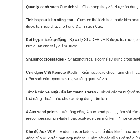
Quản lý danh sách Cue tinh vi
- Cho phép thay đổi được áp dụng c
Tích hợp sự kiện nâng cao
- Cues có thể kích hoạt hoặc kích hoạ
được tích hợp chặt chẽ trong Danh sách Cue.
Kết hợp micrô tự động
- Bộ xử lý STUDER vMIX được tích hợp, có k
trực quan cho thấy giảm được.
Snapshot crossfades
- Snapshot recalls có thể sử dụng crossfades
Ứng dụng ViSi Remote iPad®
- Kiểm soát các chức năng chính và 
kiểm soát của Dynamics EQ và tổng quan về đo.
Tất cả các xe buýt đến âm thanh stereo
- Tất cả các xe buýt có 
khả năng - hoàn hảo cho các ứng dụng trộn lớn.
4 Aux send points
- Với tổng cộng 4 aux send point, giám sát các 
precompressor, pre-fade hoặc post-fade trên mỗi kênh / mỗi xe buýt
Chế độ Aux VCA
- Vader master faders có thể điều khiển aux gửi 
động của VCA trên hỗn hợp hiện tại. Giám sát các kỹ sư có thể giữ