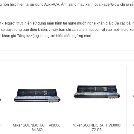
ng hỗn hợp hiện tại sử dụng Aux-VCA. Ánh sáng màu xanh của FaderGlow chỉ ra r
 - Người thực hiện sử dụng màn hình tai nghe muốn nghe khán giả giữa các bài h
e buýt trong bàn điều khiển, vì vậy bạn chỉ cần chèn một con vịt vào một micrô x
c khán giả Tăng tự động khi người biểu diễn ngừng chơi.
:
Mixer SOUNDCRAFT Vi3000:
Mixer SOUNDCRAFT Vi3000:
64 MO
72 C5