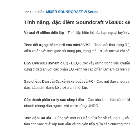
>> xem thêm
MIXER SOUNDCRAFT Vi Series
Tính năng, đặc điểm Soundcraft Vi3000: 4
Virtual Vi offline thiết lập
- Thiết lập hiển thị của bạn ngoại tuyến
Theo dõi trạng thái micrô của micrô VM2
- Theo dõi tình trạng R
điều khiển với thời gian sử dụng pin, trạng thái RF, tắt mic và cắt bê
BSS DPR901i Dynamic EQ
- DEQ được xây dựng trong tiêu chuẩn
cùng thời gian với các phần EQ kênh và các phần Dynamics hiện c
Sao chép / Dán cài đặt kênh xe buýt và FX
- Các nút Sao chép và 
dán, cắt giảm đáng kể thời gian thiết lập.
Các thành phần xử lý sao chép / dán
- Các nhà khai thác có thể k
nhanh chóng đảo ngược với chức năng UNDO.
Thư viện Cài đặt
- Cùng với một thư viện hữu ích về cài đặt EQ và 
làm cho việc thiết lập ban đầu và chuyển tiếp giữa các chương trìn