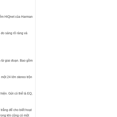
điểm HiQnet của Harman
 đo sáng rõ ràng và
h từ giai đoạn. Bao gồm
một 24 lớn stereo trộn
hiện. Gửi có thể là EQ,
trắng để cho biết hoạt
rong khi cũng có một