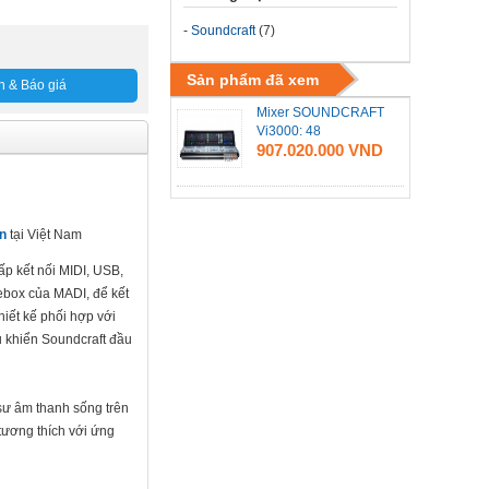
-
Soundcraft
(7)
Sản phẩm đã xem
n & Báo giá
Mixer SOUNDCRAFT
Vi3000: 48
907.020.000 VND
vn
tại Việt Nam
ấp kết nối MIDI, USB,
gebox của MADI, để kết
iết kế phối hợp với
u khiển Soundcraft đầu
sư âm thanh sống trên
tương thích với ứng