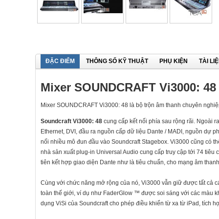
ĐẶC ĐIỂM
THÔNG SỐ KỸ THUẬT
PHỤ KIỆN
TÀI LI
Mixer SOUNDCRAFT Vi3000: 48
Mixer SOUNDCRAFT Vi3000: 48 là bộ trộn âm thanh chuyên nghiệ
Soundcraft Vi3000: 48
cung cấp kết nối phía sau rộng rãi. Ngoài r
Ethernet, DVI, đầu ra nguồn cấp dữ liệu Dante / MADI, nguồn dự ph
nối nhiều mô đun đầu vào Soundcraft Stagebox. Vi3000 cũng có th
nhà sản xuất plug-in Universal Audio cung cấp truy cập tới 74 ti
tiên kết hợp giao diện Dante như là tiêu chuẩn, cho mạng âm thanh s
Cùng với chức năng mở rộng của nó, Vi3000 vẫn giữ được tất cả c
toàn thế giới, ví dụ như FaderGlow ™ được soi sáng với các màu kh
dụng ViSi của Soundcraft cho phép điều khiển từ xa từ iPad, tích hợ