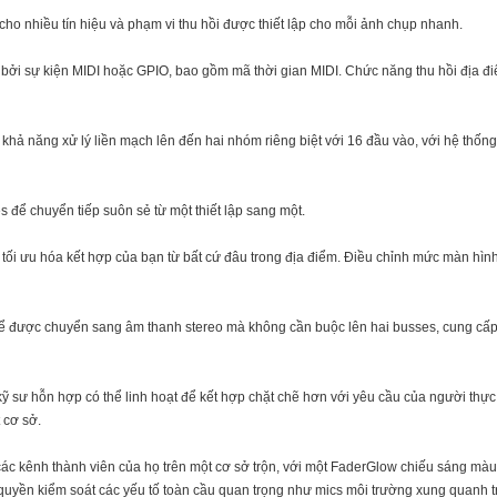
ho nhiều tín hiệu và phạm vi thu hồi được thiết lập cho mỗi ảnh chụp nhanh.
t bởi sự kiện MIDI hoặc GPIO, bao gồm mã thời gian MIDI. Chức năng thu hồi địa 
hả năng xử lý liền mạch lên đến hai nhóm riêng biệt với 16 đầu vào, với hệ thống
 để chuyển tiếp suôn sẻ từ một thiết lập sang một.
tối ưu hóa kết hợp của bạn từ bất cứ đâu trong địa điểm. Điều chỉnh mức màn hìn
thể được chuyển sang âm thanh stereo mà không cần buộc lên hai busses, cung cấp 
kỹ sư hỗn hợp có thể linh hoạt để kết hợp chặt chẽ hơn với yêu cầu của người thực 
 cơ sở.
các kênh thành viên của họ trên một cơ sở trộn, với một FaderGlow chiếu sáng màu 
 quyền kiểm soát các yếu tố toàn cầu quan trọng như mics môi trường xung quanh t