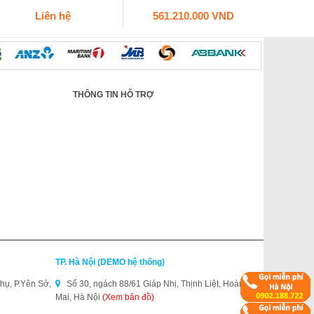
Liên hệ
561.210.000 VND
THÔNG TIN HỖ TRỢ
TP. Hà Nội (DEMO hệ thống)
hụ, P.Yên Sở,
Số 30, ngách 88/61 Giáp Nhị, Thịnh Liệt, Hoàng
Mai, Hà Nội
(Xem bản đồ)