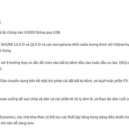
8
 và tải chúng vào Vi3000 thông qua USB
F, SHURE ULX-D và QLX-D và các microphone AKG radio tương thích với HiQnet trự
n trong.
 với 8 trường hợp có sẵn để chèn vào bất kỳ kênh đầu vào hoặc đầu ra nào. DEQ 
ó.
Dán chuyên dụng trên bề mặt cho phép cài đặt bất kỳ kênh, xe buýt hoặc phần F
hoan xuống để sao chép và dán cả các phần tử xử lý đơn lẻ, và thao tác dán cuối c
Dynamics, các nhà khai thác có thể lưu các thiết lập riêng trong bảng điều khiển 
h trở nên dễ dàng hơn.