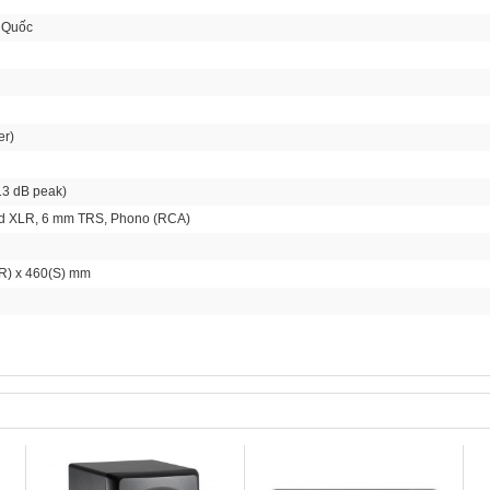
 Quốc
er)
13 dB peak)
d XLR, 6 mm TRS, Phono (RCA)
(R) x 460(S) mm