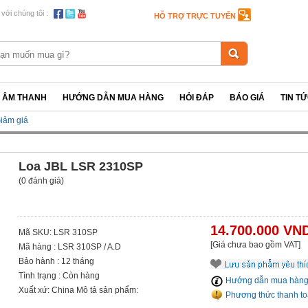
 với chúng tôi :
HỖ TRỢ TRỰC TUYẾN
P ÂM THANH
HƯỚNG DẪN MUA HÀNG
HỎI ĐÁP
BÁO GIÁ
TIN T
iảm giá
Loa JBL LSR 2310SP
(0 đánh giá)
14.700.000 VN
Mã SKU: LSR 310SP
[Giá chưa bao gồm VAT]
Mã hàng : LSR 310SP / A.D
Bảo hành : 12 tháng
Tình trạng : Còn hàng
Hướng dẫn mua hàn
Xuất xứ: China Mô tả sản phẩm:
Phương thức thanh t