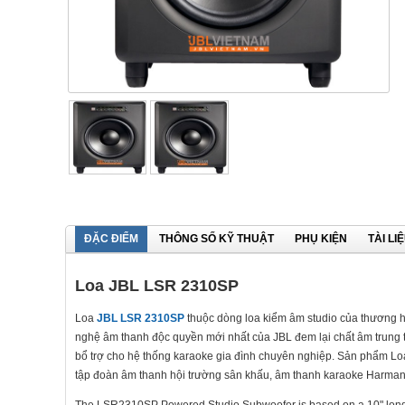
ĐẶC ĐIỂM
THÔNG SỐ KỸ THUẬT
PHỤ KIỆN
TÀI LI
Loa JBL LSR 2310SP
Loa
JBL LSR 2310SP
thuộc dòng loa kiểm âm studio của thương hi
nghệ âm thanh độc quyền mới nhất của JBL đem lại chất âm trung t
bổ trợ cho hệ thống karaoke gia đình chuyên nghiệp. Sản phẩm Lo
tập đoàn âm thanh hội trường sân khấu, âm thanh karaoke Harman
The LSR2310SP Powered Studio Subwoofer is based on a 10" long ex