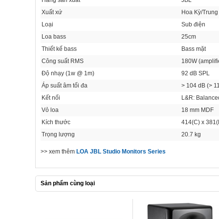
Hãng sản xuất
JBL
Xuất xứ
Hoa Kỳ/Trung
Loại
Sub điện
Loa bass
25cm
Thiết kế bass
Bass mặt
Công suất RMS
180W (amplifi
Độ nhạy (1w @ 1m)
92 dB SPL
Áp suất âm tối đa
> 104 dB (> 1
Kết nối
L&R: Balance
Vỏ loa
18 mm MDF
Kích thước
414(C) x 381
Trọng lượng
20.7 kg
>> xem thêm
LOA JBL Studio Monitors Series
Sản phẩm cùng loại