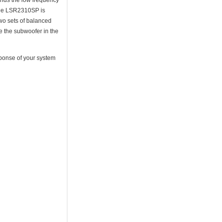
 The LSR2310SP is
wo sets of balanced
e the subwoofer in the
ponse of your system