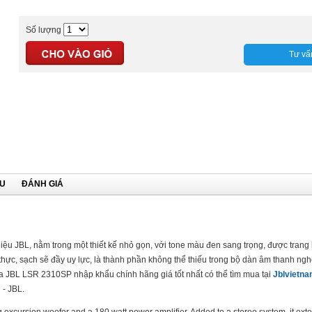
Số lượng
Tư vấ
ỆU
ĐÁNH GIÁ
ệu JBL, nằm trong một thiết kế nhỏ gọn, với tone màu đen sang trọng, được trang
hực, sạch sẽ đầy uy lực, là thành phần không thể thiếu trong bộ dàn âm thanh n
a JBL LSR 2310SP nhập khẩu chính hãng giá tốt nhất có thể tìm mua tại
Jblvietna
 - JBL.
cursion woofer and a 180 watt power amplifier. Added to a stereo system, it ext