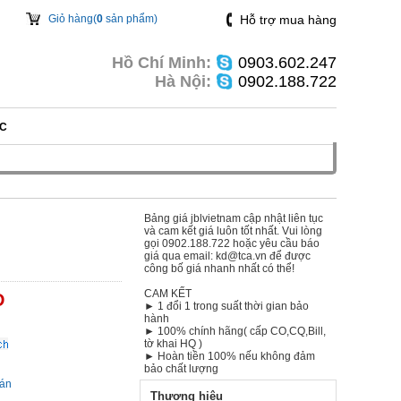
Giỏ hàng(
0
sản phẩm)
Hỗ trợ mua hàng
Hồ Chí Minh:
0903.602.247
Hà Nội:
0902.188.722
ỨC
Bảng giá jblvietnam cập nhật liên tục
và cam kết giá luôn tốt nhất. Vui lòng
gọi
0902.188.722
hoặc yêu cầu báo
giá qua email:
kd@tca.vn
để được
công bố giá nhanh nhất có thể!
CAM KẾT
D
► 1 đổi 1 trong suất thời gian bảo
hành
► 100% chính hãng( cấp CO,CQ,Bill,
tờ khai HQ )
► Hoàn tiền 100% nếu không đảm
g
bảo chất lượng
oán
Thương hiệu