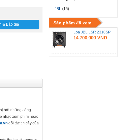
-
JBL
(15)
Sản phẩm đã xem
n & Báo giá
Loa JBL LSR 2310SP
14.700.000 VND
 bị bởi những công
ghe nhạc xem phim hoặc
m.vn
đối tác tin cậy của
ends the low frequency