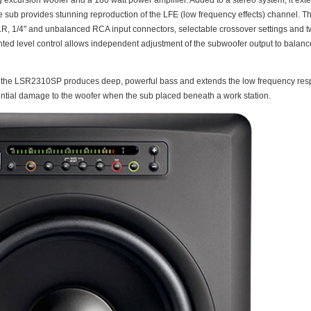
 sub provides stunning reproduction of the LFE (low frequency effects) channel.
LR, 1/4" and unbalanced RCA input connectors, selectable crossover settings and t
nted level control allows independent adjustment of the subwoofer output to balanc
r, the LSR2310SP produces deep, powerful bass and extends the low frequency res
tential damage to the woofer when the sub placed beneath a work station.