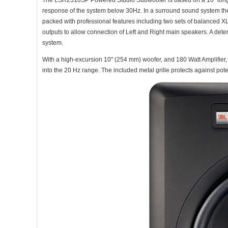
response of the system below 30Hz. In a surround sound system the
packed with professional features including two sets of balanced X
outputs to allow connection of Left and Right main speakers. A dete
system.
With a high-excursion 10" (254 mm) woofer, and 180 Watt Amplifie
into the 20 Hz range. The included metal grille protects against po