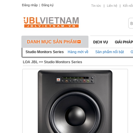
Đăng nhập
|
Đăng ký
Tin tức
|
Liên hệ
|
Kết nối
DANH MỤC SẢN PHẨM
DỊCH VỤ
GIẢI PHÁ
Studio Monitors Series
Hàng mới về
Sản phẩm nổi bật
G
LOA JBL
>>
Studio Monitors Series