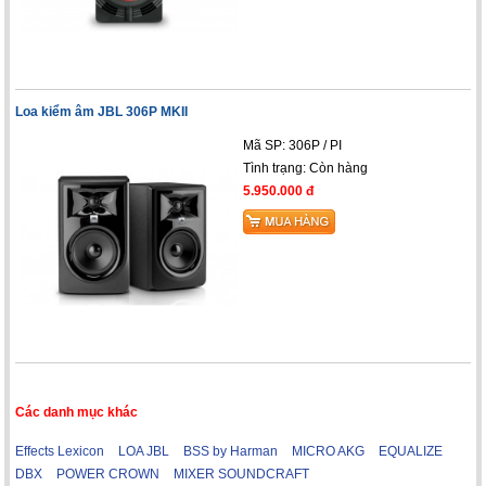
Loa kiểm âm JBL 306P MKII
Mã SP: 306P / PI
Tình trạng:
Còn hàng
5.950.000 đ
Các danh mục khác
Effects Lexicon
LOA JBL
BSS by Harman
MICRO AKG
EQUALIZE
DBX
POWER CROWN
MIXER SOUNDCRAFT