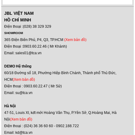
JBL VIỆT NAM
HỒ CHÍ MINH
Điện thoại :(028) 38 329 329
SHOWROOM
365 Điện Biên Phủ, P4, Q3, TP.HCM
(Xem bản đồ)
Điện thoại :0903.60.22.46 ( Mr Khánh)
Email: sales01@tca.vn
DEMO Hệ thống
60/18 Đường số 18, Phường Hiệp Bình Chánh, Thành phố Thủ Đức,
HCM
(Xem bản đồ)
Điện thoại : 0903.60.22.47 ( Mr Sử)
Email: su@tca.vn
Hà Nội
47-51, Louis XI, kđt mới Hoàng Văn Thụ, P.Yên Sở, Q.Hoàng Mai, Hà
Nội
(Xem bản đồ)
Điện thoại : (024) 36 36 60 60 - 0902.188.722
Email: kd@tca.vn