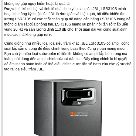
không sợ gặp nguy hiểm hoặc bị quá tải.
Được thiết kế nổi bật và tinh tế nhất theo yêu cầu của JBL, LSR310S minh
hoạ tính năng kỹ thuật của JBL là đơn giản và hiệu quả, bộ điều khiển âm
lượng LSR310S có các chốt chặn giúp dễ dàng cân bằng LSR310S trong hệ
thống giám sát của phòng thu. LSR310S mang lại phản hồi tần số thấp đến
vùng 20 Hz và sản lượng đỉnh 113 dB cho Thời gian dài với công suất định
mức cao mà không gặp rủi ro.
Cũng giống như nhiều loại loa siêu trầm khác, JBL LSR 310S có ampli công
suất lắp sẵn ở trong để điều chỉnh tiếng bass theo đúng ý bạn mong muốn.
Bạn chú ý nhiều loại subwoofer rẻ tiền thì không có ampli lắp bên trong mà
toàn phải dùng đến ampli chính của cả dàn loa. Đây cũng chính là bí quyết
để âm thanh hoàn toàn có thể điều chỉnh được tần số bass của các kỹ sư chế
tạo ra loa siêu trầm JBL.