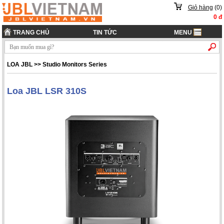
Giỏ hàng
(
0
)
0
đ
TRANG CHỦ
TIN TỨC
MENU
LOA JBL
>>
Studio Monitors Series
Loa JBL LSR 310S