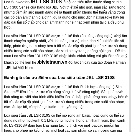
JBL LSR 310S
Loa Subwoofer
là bộ loa siêu trầm thuộc dòng studio
LSR 300 Series của hãng loa JBL. Với thiết kế nhỏ gọn, màu sắc sang trọng
nhưng tiềm ẩn sức mạnh đáng nể là thành phần không thể thiếu vắng trong
các bộ dàn âm thanh gia đình, dù là dùng cho mục đích hát karaoke hay bù
đắp dải tần số thấp cho dàn âm thanh nghe nhạc xem phim tại gia đều phù
hợp.
Loa siêu trầm JBL LSR 310S được thiết kế tinh xảo cùng công nghệ xử lý âm
thanh chuyên nghiệp nhất, với tính năng ưu việt như trình điều khiển tần số
thấp, phản ứng bass nhạy bén ở tất cả các cấp độ phát lại nên được sử dụng
nhiều trong các buổi hòa nhạc, các studio hay trong phòng hội họp… Để tìm
mua Loa siêu trầm JBL LSR 310S nhập khẩu chính hãng với giá tốt nhất, quý
blvietnam.vn
khách có thể liên hệ J
đối tác tin cậy của tập đoàn Harman
- JBL tại Việt Nam.
Đánh giá các ưu điểm của Loa siêu trầm JBL LSR 310S
Loa siêu trầm JBL LSR 310S được thiết kế tinh tế tích hợp công nghệ Slip
Stream™ tiên tiến – được cấp bằng sáng chế về công nghệ. Sản phẩm với
tính năng ưu việt như trình điều khiển tần số thấp, phản ứng bass nhạy bén ở
tất cả các cấp độ phát lại nên được sử dụng nhiều trong các buổi hòa nhạc,
các câu lạc bộ, các phòng studio… chuyên nghiệp.
Loa siêu trầm JBL LSR 310S có thể mở rộng âm bass, hoặc cũng có thể sử
dụng nó như một kênh 0.1 LFE trong một hệ thống âm thanh vòm. Bên cạnh
đó LSR310SP đảm bảo khả năng tương thích với một loạt các nguồn tín
hiệu, cho phép nó kết nối với một loạt các sản phẩm có sản lượng cao mà