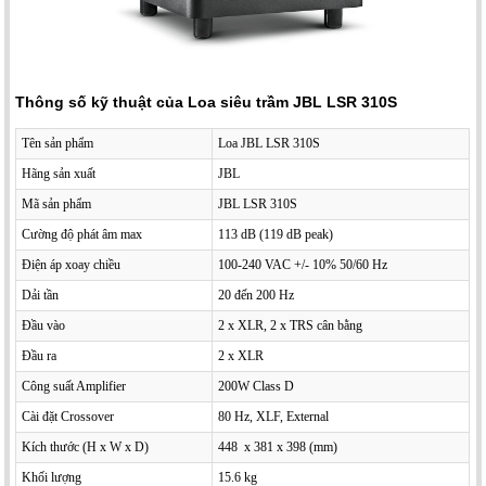
Thông số kỹ thuật của Loa siêu trầm JBL LSR 310S
Tên sản phẩm
Loa JBL LSR 310S
Hãng sản xuất
JBL
Mã sản phẩm
JBL LSR 310S
Cường độ phát âm max
113 dB (119 dB peak)
Điện áp xoay chiều
100-240 VAC +/- 10% 50/60 Hz
Dải tần
20 đến 200 Hz
Đầu vào
2 x XLR, 2 x TRS cân bằng
Đầu ra
2 x XLR
Công suất Amplifier
200W Class D
Cài đặt Crossover
80 Hz, XLF, External
Kích thước (H x W x D)
448 x 381 x 398 (mm)
Khối lượng
15.6 kg