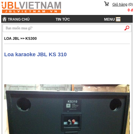
Giỏ hàng
(
0
)
0
đ
TRANG CHỦ
TIN TỨC
MENU
LOA JBL
>>
KS300
Loa karaoke JBL KS 310