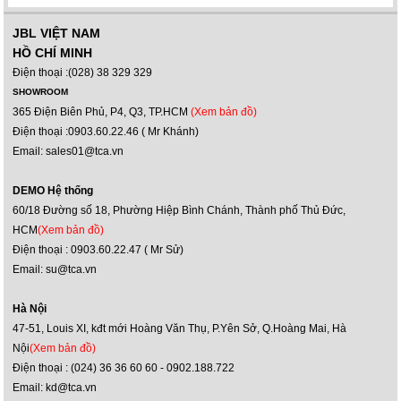
JBL VIỆT NAM
HỒ CHÍ MINH
Điện thoại :(028) 38 329 329
SHOWROOM
365 Điện Biên Phủ, P4, Q3, TP.HCM
(Xem bản đồ)
Điện thoại :0903.60.22.46 ( Mr Khánh)
Email: sales01@tca.vn
DEMO Hệ thống
60/18 Đường số 18, Phường Hiệp Bình Chánh, Thành phố Thủ Đức,
HCM
(Xem bản đồ)
Điện thoại : 0903.60.22.47 ( Mr Sử)
Email: su@tca.vn
Hà Nội
47-51, Louis XI, kđt mới Hoàng Văn Thụ, P.Yên Sở, Q.Hoàng Mai, Hà
Nội
(Xem bản đồ)
Điện thoại : (024) 36 36 60 60 - 0902.188.722
Email: kd@tca.vn