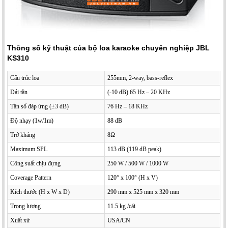
Thông số kỹ thuật của bộ loa karaoke chuyên nghiệp JBL
KS310
Cấu trúc loa
255mm, 2-way, bass-reflex
Dải tần
(-10 dB) 65 Hz – 20 KHz
Tần số đáp ứng (±3 dB)
76 Hz – 18 KHz
Độ nhạy (1w/1m)
88 dB
Trở kháng
8Ω
Maximum SPL
113 dB (119 dB peak)
Công suất chịu đựng
250 W / 500 W / 1000 W
Coverage Pattern
120° x 100° (H x V)
Kích thước (H x W x D)
290 mm x 525 mm x 320 mm
Trọng lượng
11.5 kg /cái
Xuất xứ
USA/CN