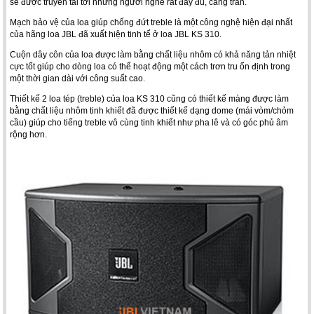
sẽ được truyền tải tới những người nghe rất đầy đủ, căng tràn.
Mạch bảo vệ của loa giúp chống đứt treble là một công nghệ hiện đại nhất
của hãng loa JBL đã xuất hiện tinh tế ở loa JBL KS 310.
Cuộn dây côn của loa được làm bằng chất liệu nhôm có khả năng tản nhiệt
cực tốt giúp cho dòng loa có thể hoạt động một cách trơn tru ổn định trong
một thời gian dài với công suất cao.
Thiết kế 2 loa tép (treble) của loa KS 310 cũng có thiết kế màng được làm
bằng chất liệu nhôm tinh khiết đã được thiết kế dạng dome (mái vòm/chỏm
cầu) giúp cho tiếng treble vô cùng tinh khiết như pha lê và có góc phủ âm
rộng hơn.