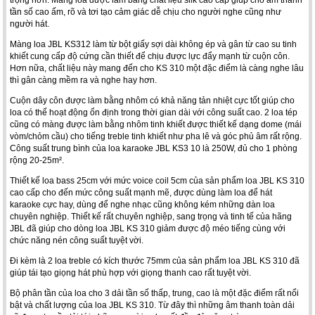
trọng hơn. Màng loa được làm bằng chất liệu silk cao cấp giúp cho âm thanh
tần số cao ấm, rõ và tơi tạo cảm giác dễ chịu cho người nghe cũng như
người hát.
Màng loa JBL KS312 làm từ bột giấy sợi dài không ép và gân từ cao su tinh
khiết cung cấp độ cứng cần thiết để chịu được lực đẩy mạnh từ cuộn côn.
Hơn nữa, chất liệu này mang đến cho KS 310 một đặc điểm là càng nghe lâu
thì gân càng mềm ra và nghe hay hơn.
Cuộn dây côn được làm bằng nhôm có khả năng tản nhiệt cực tốt giúp cho
loa có thể hoạt động ổn định trong thời gian dài với công suất cao. 2 loa tép
cũng có màng được làm bằng nhôm tinh khiết được thiết kế dạng dome (mái
vòm/chỏm cầu) cho tiếng treble tinh khiết như pha lê và góc phủ âm rất rộng.
Công suất trung bình của loa karaoke JBL KS3 10 là 250W, đủ cho 1 phòng
rộng 20-25m².
Thiết kế loa bass 25cm với mức voice coil 5cm của sản phẩm loa JBL KS 310
cao cấp cho đến mức công suất mạnh mẽ, được dùng làm loa để hát
karaoke cực hay, dùng để nghe nhạc cũng không kém những dàn loa
chuyên nghiệp. Thiết kế rất chuyên nghiệp, sang trọng và tinh tế của hãng
JBL đã giúp cho dòng loa JBL KS 310 giảm được độ méo tiếng cùng với
chức năng nén công suất tuyệt vời.
Đi kèm là 2 loa treble có kích thước 75mm của sản phẩm loa JBL KS 310 đã
giúp tái tạo giọng hát phù hợp với giọng thanh cao rất tuyệt vời.
Bộ phân tần của loa cho 3 dải tần số thấp, trung, cao là một đặc điểm rất nổi
bật và chất lượng của loa JBL KS 310. Từ đây thì những âm thanh toàn dải