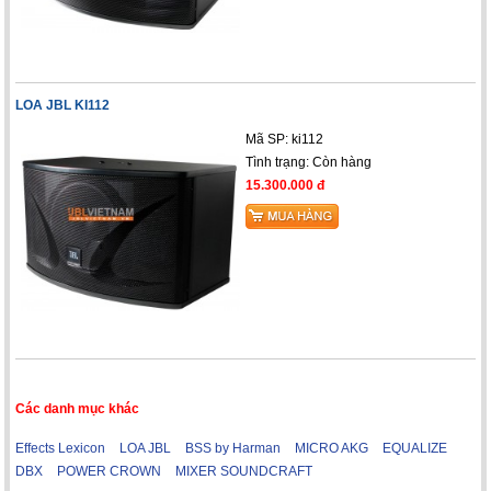
LOA JBL KI112
Mã SP: ki112
Tình trạng:
Còn hàng
15.300.000 đ
Các danh mục khác
Effects Lexicon
LOA JBL
BSS by Harman
MICRO AKG
EQUALIZE
DBX
POWER CROWN
MIXER SOUNDCRAFT