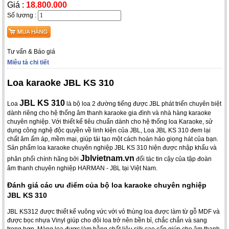
Giá :
18.800.000
Số lương :
Tư vấn & Báo giá
Miêu tả chi tiết
Loa karaoke JBL KS 310
JBL KS 310
Loa
là bộ loa 2 đường tiếng được JBL phát triển chuyên biệt
dành riêng cho hệ thống âm thanh karaoke gia đình và nhà hàng karaoke
chuyên nghiệp. Với thiết kế tiêu chuẩn dành cho hệ thống loa Karaoke, sử
dụng công nghệ độc quyền về linh kiện của JBL, Loa JBL KS 310 đem lại
chất âm ấm áp, mềm mại, giúp tái tạo một cách hoàn hảo giọng hát của bạn.
Sản phẩm loa karaoke chuyên nghiệp JBL KS 310 hiện được nhập khẩu và
Jblvietnam.vn
phân phối chính hãng bởi
đối tác tin cậy của tập đoàn
âm thanh chuyên nghiệp HARMAN - JBL tại Việt Nam.
Đánh giá các ưu điểm của bộ loa karaoke chuyên nghiệp
JBL KS 310
JBL KS312 được thiết kế vuông vức với vỏ thùng loa được làm từ gỗ MDF và
được bọc nhựa Vinyl giúp cho đôi loa trở nên bền bỉ, chắc chắn và sang